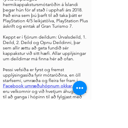
hermikappakstursmótaröðin á Íslandi
þegar hún fór af stað í upphafi árs 2018.
Það eina sem þú þarft til að taka þátt er
PlayStation 4/5 leikjatölva, PlayStation Plus
áskrift og eintak af Gran Turismo 7.
Keppt er í fjórum deildum: Úrvalsdeild, 1.
Deild, 2. Deild og Opnu Deildinni, þar
sem allir ættu að geta fundið sér
kappakstur við sitt hæfi. Allar upplýsingar
um deildirnar má finna hér að ofan.
Þessi vefsíða er fyrst og fremst
upplýsingasíða fyrir mótaröðina, en öll
starfsemi, umræða og fleira fer fram í
Facebook umræðuhópnum okkar
. Allir
eru velkomnir og við hvetjum áhugasama
til að ganga í hópinn til að fylgjast með
og/eða keyra með okkur, eða bara taka
þátt í mjög virku samfélagi Gran Turismo
áhugafólks.