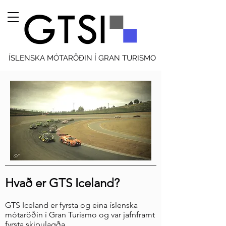
ÍSLENSKA MÓTARÖÐIN Í GRAN TURISMO
Hvað er GTS Iceland?
GTS Iceland er fyrsta og eina íslenska
mótaröðin í Gran Turismo og var jafnframt
fyrsta skipulagða