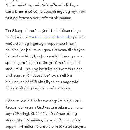
"One-make" keppnir. Það þýðir að allir keyra 
sama bílinn með sömu uppsetningu og reynir því 
fyrst og fremst á akstursfærni ökumanna.
Tier 2 keppnin verður sýnd í beinni útsendingu 
með lýsingu á 
Youtube rás GTS Iceland
. Lýsendur 
verða Guffi og Ingimagn, keppendur í Tier 1 
deildinni, en þeir munu gera sitt besta til að sýna 
frá helsta actioni, lýsa því sem fyrir ber og svara 
spurningum í spjallinu. Streymið verður sett af 
stað um kl. 18:50 og hefst lýsing skömmu síðar. 
Endilega veljið "Subscribe" og smellið á 
bjölluna, en þá fáið þið tilkynningu þegar við 
förum í loftið og setjum inn efni á rásina. 
Síðar um kvöldið hefst svo dagskráin hjá Tier 1. 
Keppendur keyra á Gr.3 keppnisbílum og munu 
keyra 29 hringi. Kl. 21:45 verða tímatökur og 
standa yfir í 15 mínútur, en þá verður flautað til 
keppni. Því miður höfum við ekki tök á að streyma 