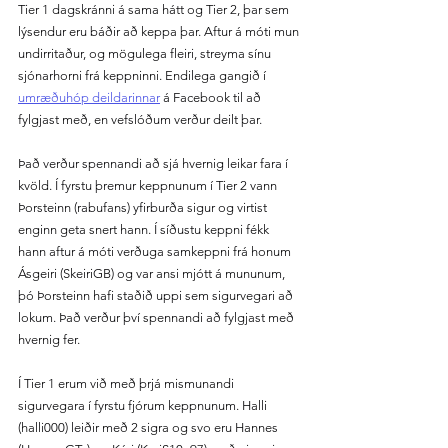
Tier 1 dagskránni á sama hátt og Tier 2, þar sem 
lýsendur eru báðir að keppa þar. Aftur á móti mun 
undirritaður, og mögulega fleiri, streyma sínu 
sjónarhorni frá keppninni. Endilega gangið í 
umræðuhóp deildarinnar
 á Facebook til að 
fylgjast með, en vefslóðum verður deilt þar.
Það verður spennandi að sjá hvernig leikar fara í 
kvöld. Í fyrstu þremur keppnunum í Tier 2 vann 
Þorsteinn (rabufans) yfirburða sigur og virtist 
enginn geta snert hann. Í síðustu keppni fékk 
hann aftur á móti verðuga samkeppni frá honum 
Ásgeiri (SkeiriGB) og var ansi mjótt á mununum, 
þó Þorsteinn hafi staðið uppi sem sigurvegari að 
lokum. Það verður því spennandi að fylgjast með 
hvernig fer.
Í Tier 1 erum við með þrjá mismunandi 
sigurvegara í fyrstu fjórum keppnunum. Halli 
(halli000) leiðir með 2 sigra og svo eru Hannes 