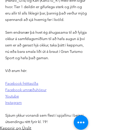
(Hanzo_GTs) og Kári (KariS10_97) með einn sigur 
hvor. Tier 1 deildin er gífurlega sterk og jöfn og 
eru allir til alls líklegir þar, þannig það verður mjög 
spennandi að sjá hvernig fer í kvöld.
Sem endranær þá hvet ég áhugasama til að fylgja 
okkur á samfélagsmiðlum til að hafa augun á því 
sem er að gerast hjá okkur, taka þátt í keppnum, 
nú eða bara smala liði út á braut í Gran Turismo 
Sport og hafa það gaman.
Við erum hér:
Facebook fréttasíða
Facebook umræðuhópur
Youtube
Instagram
Sjáum ykkur vonandi sem flest í spjallinu í beinni 
útsendingu rétt fyrir kl. 19! 
Keppnir og Úrslit