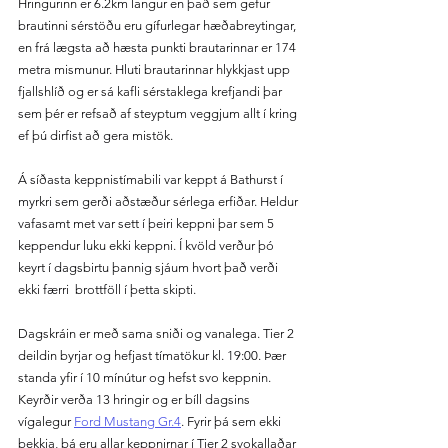
Hringurinn er 6.2km langur en það sem gefur 
brautinni sérstöðu eru gífurlegar hæðabreytingar, 
en frá lægsta að hæsta punkti brautarinnar er 174 
metra mismunur. Hluti brautarinnar hlykkjast upp 
fjallshlíð og er sá kafli sérstaklega krefjandi þar 
sem þér er refsað af steyptum veggjum allt í kring 
ef þú dirfist að gera mistök.
Á síðasta keppnistímabili var keppt á Bathurst í 
myrkri sem gerði aðstæður sérlega erfiðar. Heldur 
vafasamt met var sett í þeiri keppni þar sem 5 
keppendur luku ekki keppni. Í kvöld verður þó 
keyrt í dagsbirtu þannig sjáum hvort það verði 
ekki færri  brottföll í þetta skipti.
Dagskráin er með sama sniði og vanalega. Tier 2 
deildin byrjar og hefjast tímatökur kl. 19:00. Þær 
standa yfir í 10 mínútur og hefst svo keppnin. 
Keyrðir verða 13 hringir og er bíll dagsins 
vígalegur 
Ford Mustang Gr.4
. Fyrir þá sem ekki 
þekkja, þá eru allar keppnirnar í Tier 2 svokallaðar 