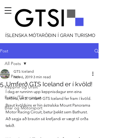
ÍSLENSKA MÓTARÖÐIN Í GRAN TURISMO
Post
All Posts
GTS Iceland
All Posts
Nov 6, 2019
3 min read
5. Umferð GTS Iceland er í kvöld!
Keppnir og Úrslit
Í dag er runninn upp keppnisdagur enn eina 
Fréttir/Tilkynningar
ferðina, en 5. umferð GTS Iceland fer fram í kvöld. 
Braut kvöldsins er hin ástralska Mount Panorama 
Bílar og Mótorsport
Motor Racing Circuit, betur þekkt sem Bathurst. 
Að segja að brautin sé krefjandi er vægt til orða 
tekið.