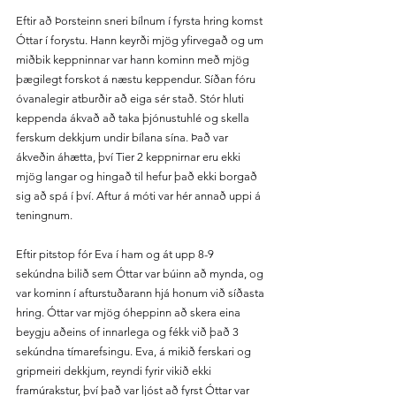
Eftir að Þorsteinn sneri bílnum í fyrsta hring komst 
Óttar í forystu. Hann keyrði mjög yfirvegað og um 
miðbik keppninnar var hann kominn með mjög 
þægilegt forskot á næstu keppendur. Síðan fóru 
óvanalegir atburðir að eiga sér stað. Stór hluti 
keppenda ákvað að taka þjónustuhlé og skella 
ferskum dekkjum undir bílana sína. Það var 
ákveðin áhætta, því Tier 2 keppnirnar eru ekki 
mjög langar og hingað til hefur það ekki borgað 
sig að spá í því. Aftur á móti var hér annað uppi á 
teningnum.
Eftir pitstop fór Eva í ham og át upp 8-9 
sekúndna bilið sem Óttar var búinn að mynda, og 
var kominn í afturstuðarann hjá honum við síðasta 
hring. Óttar var mjög óheppinn að skera eina 
beygju aðeins of innarlega og fékk við það 3 
sekúndna tímarefsingu. Eva, á mikið ferskari og 
gripmeiri dekkjum, reyndi fyrir vikið ekki 
framúrakstur, því það var ljóst að fyrst Óttar var 