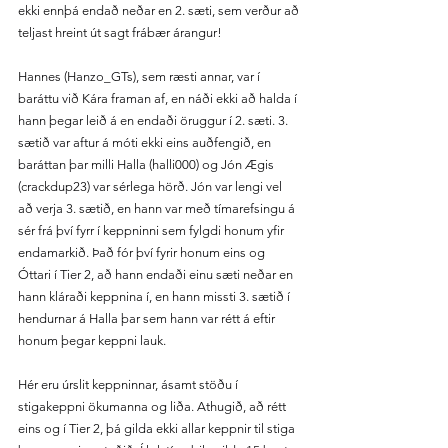
ekki ennþá endað neðar en 2. sæti, sem verður að 
teljast hreint út sagt frábær árangur!
Hannes (Hanzo_GTs), sem ræsti annar, var í 
baráttu við Kára framan af, en náði ekki að halda í 
hann þegar leið á en endaði öruggur í 2. sæti. 3. 
sætið var aftur á móti ekki eins auðfengið, en 
baráttan þar milli Halla (halli000) og Jón Ægis 
(crackdup23) var sérlega hörð. Jón var lengi vel 
að verja 3. sætið, en hann var með tímarefsingu á 
sér frá því fyrr í keppninni sem fylgdi honum yfir 
endamarkið. Það fór því fyrir honum eins og 
Óttari í Tier 2, að hann endaði einu sæti neðar en 
hann kláraði keppnina í, en hann missti 3. sætið í 
hendurnar á Halla þar sem hann var rétt á eftir 
honum þegar keppni lauk.
Hér eru úrslit keppninnar, ásamt stöðu í 
stigakeppni ökumanna og liða. Athugið, að rétt 
eins og í Tier 2, þá gilda ekki allar keppnir til stiga 