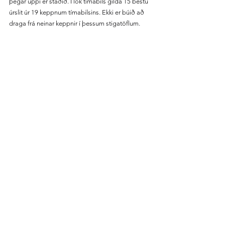
þegar uppi er staðið. Í lok tímabils gilda 15 bestu 
úrslit úr 19 keppnum tímabilsins. Ekki er búið að 
draga frá neinar keppnir í þessum stigatöflum.