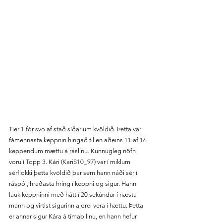
Tier 1 fór svo af stað síðar um kvöldið. Þetta var 
fámennasta keppnin hingað til en aðeins 11 af 16 
keppendum mættu á ráslínu. Kunnugleg nöfn 
voru í Topp 3. Kári (KariS10_97) var í miklum 
sérflokki þetta kvöldið þar sem hann náði sér í 
ráspól, hraðasta hring í keppni og sigur. Hann 
lauk keppninni með hátt í 20 sekúndur í næsta 
mann og virtist sigurinn aldrei vera í hættu. Þetta 
er annar sigur Kára á tímabilinu, en hann hefur 