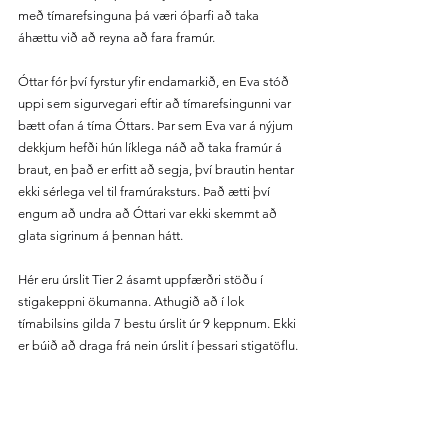
með tímarefsinguna þá væri óþarfi að taka 
áhættu við að reyna að fara framúr. 
Óttar fór því fyrstur yfir endamarkið, en Eva stóð 
uppi sem sigurvegari eftir að tímarefsingunni var 
bætt ofan á tíma Óttars. Þar sem Eva var á nýjum 
dekkjum hefði hún líklega náð að taka framúr á 
braut, en það er erfitt að segja, því brautin hentar 
ekki sérlega vel til framúraksturs. Það ætti því 
engum að undra að Óttari var ekki skemmt að 
glata sigrinum á þennan hátt.
Hér eru úrslit Tier 2 ásamt uppfærðri stöðu í 
stigakeppni ökumanna. Athugið að í lok 
tímabilsins gilda 7 bestu úrslit úr 9 keppnum. Ekki 
er búið að draga frá nein úrslit í þessari stigatöflu.