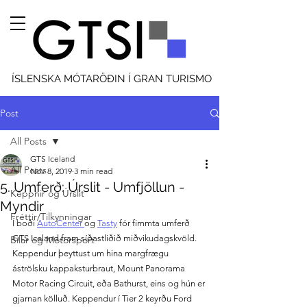
ÍSLENSKA MÓTARÖÐIN Í GRAN TURISMO
Post
All Posts
GTS Iceland
All Posts
Nov 8, 2019
3 min read
5. Umferð: Úrslit - Umfjöllun -
Keppnir og Úrslit
Myndir
Fréttir/Tilkynningar
Í boði 
AutoCenter 
og 
Tasty
 fór fimmta umferð 
GTS Iceland fram síðastliðið miðvikudagskvöld. 
Bílar og Mótorsport
Keppendur þeyttust um hina margfrægu 
áströlsku kappaksturbraut, Mount Panorama 
Motor Racing Circuit, eða Bathurst, eins og hún er 
gjarnan kölluð. Keppendur í Tier 2 keyrðu Ford 