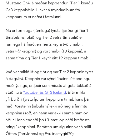
Mustang Gr.4, á meðan keppendur í Tier 1 keyrðu 
Gr.3 keppnisbíla. Linkar á myndaalbúm frá 
keppnunum er neðst í færslunni.
Nú er formlega (rúmlega) fyrsta fjórðungi Tier 1 
tímabilsins lokið, og Tier 2 vetrartímabilið er 
rúmlega hálfnað, en Tier 2 keyra tvö tímabil, 
vetrar- (9 keppnir) og vortímabil (10 keppnir), á 
sama tíma og Tier 1 keyrir eitt 19 keppna tímabil.
Það var mikið líf og fjör og var Tier 2 keppnin fyrst 
á dagskrá. Keppnin var sýnd í beinni útsendingu 
með lýsingu, en þeir sem misstu af geta tékkað á 
stuðinu á 
Youtube rás GTS Iceland
. Eftir mikla 
yfirburði í fyrstu fjórum keppnum tímabilsins þá 
náði Þorsteinn (rabufans) ekki að negla fimmtu 
keppnina í röð, en hann var ekki í sama ham og 
áður. Hann endaði þó í 3. sæti og náði hraðasta 
hring í keppninni. Baráttan um sigurinn var á milli 
Óttars (TarriJohns) og Evu (nastygirl70).