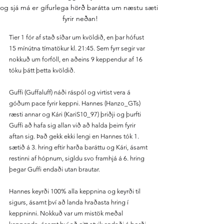
og sjá má er gífurlega hörð barátta um næstu sæti 
fyrir neðan!
Tier 1 fór af stað síðar um kvöldið, en þar hófust 
15 mínútna tímatökur kl. 21:45. Sem fyrr segir var 
nokkuð um forföll, en aðeins 9 keppendur af 16 
tóku þátt þetta kvöldið.
Guffi (Guffaluff) náði ráspól og virtist vera á 
góðum pace fyrir keppni. Hannes (Hanzo_GTs) 
ræsti annar og Kári (KariS10_97) þriðji og þurfti 
Guffi að hafa sig allan við að halda þeim fyrir 
aftan sig. Það gekk ekki lengi en Hannes tók 1. 
sætið á 3. hring eftir harða baráttu og Kári, ásamt 
restinni af hópnum, sigldu svo framhjá á 6. hring 
þegar Guffi endaði utan brautar.
Hannes keyrði 100% alla keppnina og keyrði til 
sigurs, ásamt því að landa hraðasta hring í 
keppninni. Nokkuð var um mistök meðal 