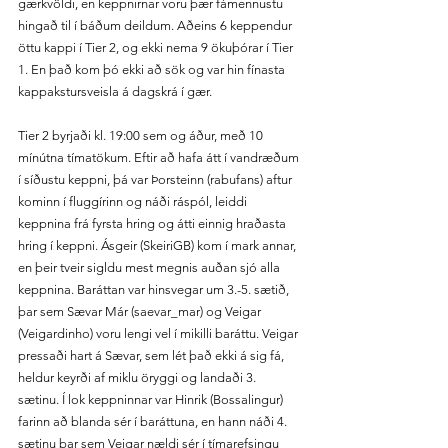
gærkvöldi, en keppnirnar voru þær fámennustu 
hingað til í báðum deildum. Aðeins 6 keppendur 
öttu kappi í Tier 2, og ekki nema 9 ökuþórar í Tier 
1. En það kom þó ekki að sök og var hin fínasta 
kappakstursveisla á dagskrá í gær.
Tier 2 byrjaði kl. 19:00 sem og áður, með 10 
mínútna tímatökum. Eftir að hafa átt í vandræðum 
í síðustu keppni, þá var Þorsteinn (rabufans) aftur 
kominn í fluggírinn og náði ráspól, leiddi 
keppnina frá fyrsta hring og átti einnig hraðasta 
hring í keppni. Ásgeir (SkeiriGB) kom í mark annar, 
en þeir tveir sigldu mest megnis auðan sjó alla 
keppnina. Baráttan var hinsvegar um 3.-5. sætið, 
þar sem Sævar Már (saevar_mar) og Veigar 
(Veigardinho) voru lengi vel í mikilli baráttu. Veigar 
pressaði hart á Sævar, sem lét það ekki á sig fá, 
heldur keyrði af miklu öryggi og landaði 3. 
sætinu. Í lok keppninnar var Hinrik (Bossalingur) 
farinn að blanda sér í baráttuna, en hann náði 4. 
sætinu þar sem Veigar nældi sér í tímarefsingu 