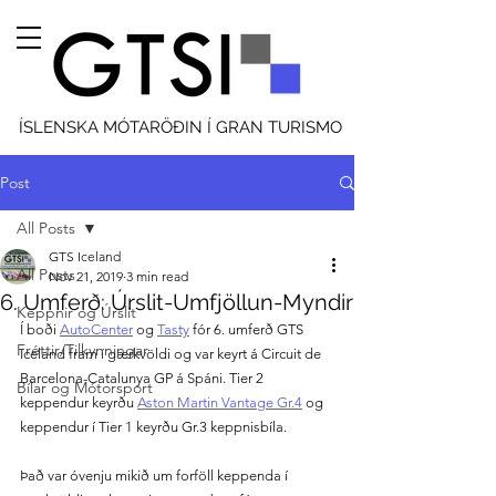
ÍSLENSKA MÓTARÖÐIN Í GRAN TURISMO
Post
All Posts
GTS Iceland
All Posts
Nov 21, 2019
3 min read
6. Umferð: Úrslit-Umfjöllun-Myndir
Keppnir og Úrslit
Í boði 
AutoCenter
 og 
Tasty
 fór 6. umferð GTS 
Fréttir/Tilkynningar
Iceland fram í gærkvöldi og var keyrt á Circuit de 
Barcelona-Catalunya GP á Spáni. Tier 2 
Bílar og Mótorsport
keppendur keyrðu 
Aston Martin Vantage Gr.4
 og 
keppendur í Tier 1 keyrðu Gr.3 keppnisbíla.
Það var óvenju mikið um forföll keppenda í 