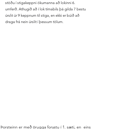
stöðu í stigakeppni ökumanna að lokinni 6. 
umferð. Athugið að í lok tímabils þá gilda 7 bestu 
úrslit úr 9 keppnum til stiga, en ekki er búið að 
draga frá nein úrslit í þessum tölum.
Þorsteinn er með örugga forystu í 1. sæti, en  eins 