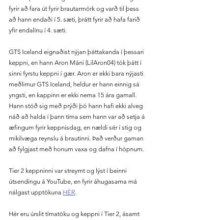
fyrir að fara út fyrir brautarmörk og varð til þess 
að hann endaði í 5. sæti, þrátt fyrir að hafa farið 
yfir endalínu í 4. sæti.
GTS Iceland eignaðist nýjan þáttakanda í þessari 
keppni, en hann Aron Máni (LilAron04) tók þátt í 
sinni fyrstu keppni í gær. Aron er ekki bara nýjasti 
meðlimur GTS Iceland, heldur er hann einnig sá 
yngsti, en kappinn er ekki nema 15 ára gamall. 
Hann stóð sig með prýði þó hann hafi ekki alveg 
náð að halda í þann tíma sem hann var að setja á 
æfingum fyrir keppnisdag, en nældi sér í stig og 
mikilvæga reynslu á brautinni. Það verður gaman 
að fylgjast með honum vaxa og dafna í hópnum. 
Tier 2 keppninni var streymt og lýst í beinni 
útsendingu á YouTube, en fyrir áhugasama má 
nálgast upptökuna 
HÉR
.
Hér eru úrslit tímatöku og keppni í Tier 2, ásamt 