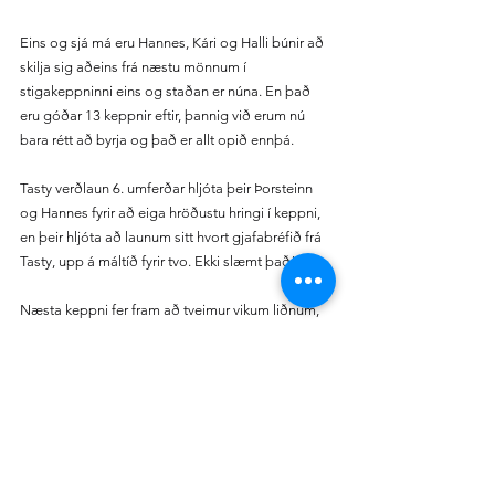
Eins og sjá má eru Hannes, Kári og Halli búnir að 
skilja sig aðeins frá næstu mönnum í 
stigakeppninni eins og staðan er núna. En það 
eru góðar 13 keppnir eftir, þannig við erum nú 
bara rétt að byrja og það er allt opið ennþá.
Tasty verðlaun 6. umferðar hljóta þeir Þorsteinn 
og Hannes fyrir að eiga hröðustu hringi í keppni, 
en þeir hljóta að launum sitt hvort gjafabréfið frá 
Tasty, upp á máltíð fyrir tvo. Ekki slæmt það!
Næsta keppni fer fram að tveimur vikum liðnum, 
þann 4. desember, en það verður næst síðasta 
keppnin fyrir jólafrí. Braut 7. umferðar er 
Nürburgring GP.
Að vanda hvet ég ykkur til að fylgja okkur á 
samfélagsmiðlum, en þið finnið okkur hér: