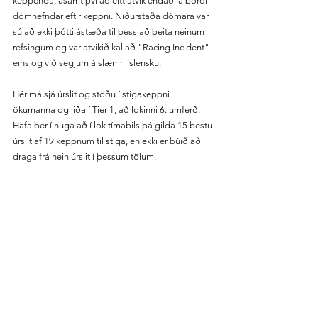
keppenda, ásamt því að eitt atvik endaði á borði 
dómnefndar eftir keppni. Niðurstaða dómara var 
sú að ekki þótti ástæða til þess að beita neinum 
refsingum og var atvikið kallað "Racing Incident" 
eins og við segjum á slæmri íslensku.
Hér má sjá úrslit og stöðu í stigakeppni 
ökumanna og liða í Tier 1, að lokinni 6. umferð. 
Hafa ber í huga að í lok tímabils þá gilda 15 bestu 
úrslit af 19 keppnum til stiga, en ekki er búið að 
draga frá nein úrslit í þessum tölum.