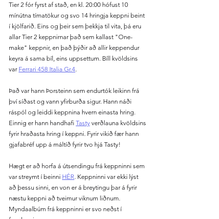
Tier 2 fór fyrst af stað, en kl. 20:00 hófust 10 
mínútna tímatökur og svo 14 hringja keppni beint 
í kjölfarið. Eins og þeir sem þekkja til vita, þá eru 
allar Tier 2 keppnirnar það sem kallast "One-
make" keppnir, en það þýðir að allir keppendur 
keyra á sama bíl, eins uppsettum. Bíll kvöldsins  
var 
Ferrari 458 Italia Gr.4
. 
Það var hann Þorsteinn sem endurtók leikinn frá 
því síðast og vann yfirburða sigur. Hann náði 
ráspól og leiddi keppnina hvern einasta hring. 
Einnig er hann handhafi 
Tasty
 verðlauna kvöldsins 
fyrir hraðasta hring í keppni. Fyrir vikið fær hann 
gjafabréf upp á máltíð fyrir tvo hjá Tasty!
Hægt er að horfa á útsendingu frá keppninni sem 
var streymt í beinni 
HÉR
. Keppninni var ekki lýst 
að þessu sinni, en von er á breytingu þar á fyrir 
næstu keppni að tveimur viknum liðnum. 
Myndaalbúm frá keppninni er svo neðst í 