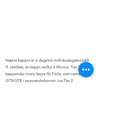
Næsta keppni er á dagskrá miðvikudagskvöldið 
9. október, en keppt verður á Monza. Tier 1 
keppendur munu keyra Gr.3 bíla, sem samsvara 
GT3/GTE í raunveruleikanum, og Tier 2 
keppendur keyra um á Lexus RC F Gr.4 bíl.
Minni sem fyrr á að smella like-i á 
Facebook Page 
deildarinnar
 til að missa ekki af nýjustu fréttum, 
og einnig að ganga í 
Facebook umræðuhóp 
deildarinnar
 ef þið hafið áhuga á að fylgjast enn 
nánar með, og jafnvel keyra eitthvað með 
hópnum.