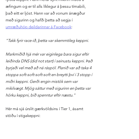
æfingum og er til alls líklegur á þessu tímabili, 
það eitt er ljóst. Hann var að vonum ánægður 
með sigurinn og hafði þetta að segja í 
umræðuhóp deildarinnar á Facebook
:
"Takk fyrir race-ið, þetta var skemmtileg keppni.
Markmiðið hjá mér var eiginlega bara sigur eftir 
leiðinda DNS (did not start) í seinustu keppni. Það 
byrjaði vel með að ná ráspól. Planið var að taka 4 
stoppa soft-soft-soft-soft en breytti því í 3 stopp í 
miðri keppni. Gerði engin mistök sem var 
mikilvægt. Mjög sáttur með sigurinn en þetta var 
hörku keppni, bíð spenntur eftir næstu."
Hér má sjá úrslit gærkvöldsins í Tier 1, ásamt 
stöðu í stigakeppni: