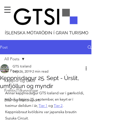
ÍSLENSKA MÓTARÖÐIN Í GRAN TURISMO
Post
All Posts
GTS Iceland
All Posts
Sep 26, 2019
2 min read
Keppnisdagur 25. Sept - Úrslit,
Keppnir og Úrslit
umfjöllun og myndir
Fréttir/Tilkynningar
Annar keppnisdagur GTS Iceland var í gærkvöldi, 
miðvikudaginn 25. september, en keyrt er í 
Bílar og Mótorsport
tveimur deildum í ár, 
Tier 1
 og 
Tier 2
. 
Keppnisbraut kvöldsins var japanska brautin 
Suzuka Circuit.