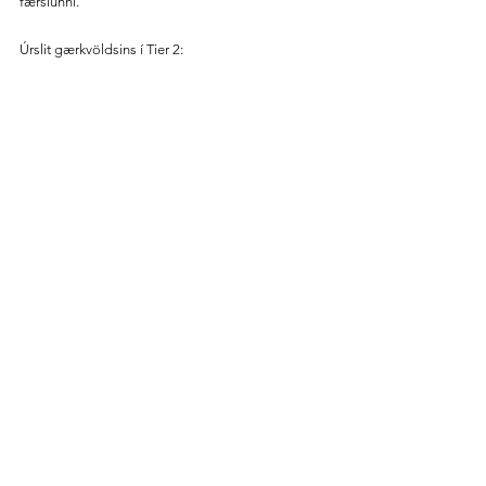
færslunni.
Úrslit gærkvöldsins í Tier 2: