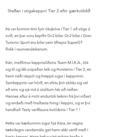
Staðan í stigakeppni Tier 2 eftir gærkvöldið
Þá var kominn tími fyrir ökuþóra í Tier 1 að stíga á 
svið, en þar voru keyrðir Gr.2 bílar. Gr.2 bílar í Gran 
Turismo Sport eru bílar sem tilheyra SuperGT 
flokk í raunveruleikanum.
Kári, meðlimur keppnisliðsins Team M.I.K.A., tók 
sig til og lék svipaðan leik og Þorsteinn í Tier 2, en 
hann náði ráspól og hreppti sigur í keppninni. 
Samkeppnin var hörð, en efstu þrír skildu sig vel 
að eins og sjá má á úrslitum hér að neðan. 
Hannes aftur á móti endurtók leikinn frá því síðast 
og endaði með hraðasta hring í keppni, og er því 
handhafi Tasty verðlauna kvöldsins í Tier 1 !
Þetta var kærkominn sigur hjá Kára, en vegna 
tæknilegra vandamála gat hann ekki verið með í 
fyrstu keppni. Hann hefur sýnt mikinn hraða á 