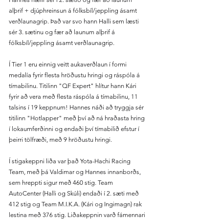
alþrif + djúphreinsun á fólksbíl/jeppling ásamt 
verðlaunagrip. Það var svo hann Halli sem læsti 
sér 3. sætinu og fær að launum alþrif á 
fólksbíl/jeppling ásamt verðlaunagrip.
Í Tier 1 eru einnig veitt aukaverðlaun í formi 
medalía fyrir flesta hröðustu hringi og ráspóla á 
tímabilinu. Titilinn "QF Expert" hlítur hann Kári 
fyrir að vera með flesta ráspóla á tímabilinu, 11 
talsins í 19 keppnum! Hannes náði að tryggja sér 
titilinn "Hotlapper" með því að ná hraðasta hring 
í lokaumferðinni og endaði því tímabilið efstur í 
þeirri tölfræði, með 9 hröðustu hringi.
Í stigakeppni liða var það Yota-Hachi Racing 
Team, með þá Valdimar og Hannes innanborðs, 
sem hreppti sigur með 460 stig. Team 
AutoCenter (Halli og Skúli) endaði í 2. sæti með 
412 stig og Team M.I.K.A. (Kári og Ingimagn) rak 
lestina með 376 stig. Liðakeppnin varð fámennari 