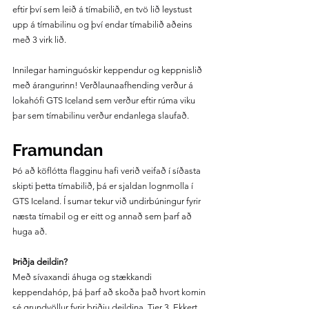
eftir því sem leið á tímabilið, en tvö lið leystust 
upp á tímabilinu og því endar tímabilið aðeins 
með 3 virk lið.
Innilegar haminguóskir keppendur og keppnislið 
með árangurinn! Verðlaunaafhending verður á 
lokahófi GTS Iceland sem verður eftir rúma viku 
þar sem tímabilinu verður endanlega slaufað.
Framundan
Þó að köflótta flagginu hafi verið veifað í síðasta 
skipti þetta tímabilið, þá er sjaldan lognmolla í 
GTS Iceland. Í sumar tekur við undirbúningur fyrir 
næsta tímabil og er eitt og annað sem þarf að 
huga að. 
Þriðja deildin?
Með sívaxandi áhuga og stækkandi 
keppendahóp, þá þarf að skoða það hvort komin 
sé grundvöllur fyrir þriðju deildina, Tier 3. Ekkert 