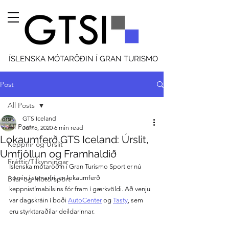
ÍSLENSKA MÓTARÖÐIN Í GRAN TURISMO
Post
All Posts
GTS Iceland
All Posts
Jun 5, 2020
6 min read
Lokaumferð GTS Iceland: Úrslit,
Keppnir og Úrslit
Umfjöllun og Framhaldið
Fréttir/Tilkynningar
Íslenska mótaröðin í Gran Turismo Sport er nú 
komin í sumarfrí, en lokaumferð 
Bílar og Mótorsport
keppnistímabilsins fór fram í gærkvöldi. Að venju 
var dagskráin í boði 
AutoCenter
 og 
Tasty
, sem 
eru styrktaraðilar deildarinnar.