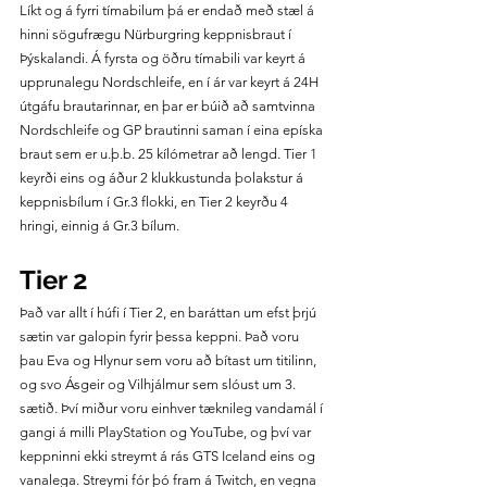
Líkt og á fyrri tímabilum þá er endað með stæl á 
hinni sögufrægu Nürburgring keppnisbraut í 
Þýskalandi. Á fyrsta og öðru tímabili var keyrt á 
upprunalegu Nordschleife, en í ár var keyrt á 24H 
útgáfu brautarinnar, en þar er búið að samtvinna 
Nordschleife og GP brautinni saman í eina epíska 
braut sem er u.þ.b. 25 kílómetrar að lengd. Tier 1 
keyrði eins og áður 2 klukkustunda þolakstur á 
keppnisbílum í Gr.3 flokki, en Tier 2 keyrðu 4 
hringi, einnig á Gr.3 bílum.
Tier 2
Það var allt í húfi í Tier 2, en baráttan um efst þrjú 
sætin var galopin fyrir þessa keppni. Það voru 
þau Eva og Hlynur sem voru að bítast um titilinn, 
og svo Ásgeir og Vilhjálmur sem slóust um 3. 
sætið. Því miður voru einhver tæknileg vandamál í 
gangi á milli PlayStation og YouTube, og því var 
keppninni ekki streymt á rás GTS Iceland eins og 
vanalega. Streymi fór þó fram á Twitch, en vegna 