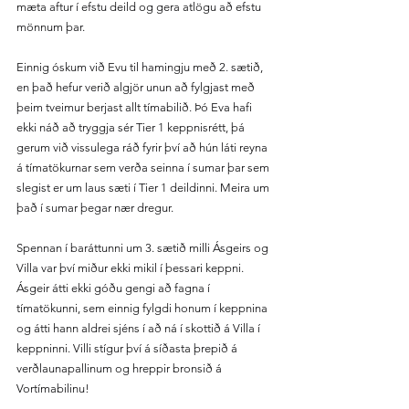
mæta aftur í efstu deild og gera atlögu að efstu 
mönnum þar.
Einnig óskum við Evu til hamingju með 2. sætið, 
en það hefur verið algjör unun að fylgjast með 
þeim tveimur berjast allt tímabilið. Þó Eva hafi 
ekki náð að tryggja sér Tier 1 keppnisrétt, þá 
gerum við vissulega ráð fyrir því að hún láti reyna 
á tímatökurnar sem verða seinna í sumar þar sem 
slegist er um laus sæti í Tier 1 deildinni. Meira um 
það í sumar þegar nær dregur.
Spennan í baráttunni um 3. sætið milli Ásgeirs og 
Villa var því miður ekki mikil í þessari keppni. 
Ásgeir átti ekki góðu gengi að fagna í 
tímatökunni, sem einnig fylgdi honum í keppnina 
og átti hann aldrei sjéns í að ná í skottið á Villa í 
keppninni. Villi stígur því á síðasta þrepið á 
verðlaunapallinum og hreppir bronsið á 
Vortímabilinu! 