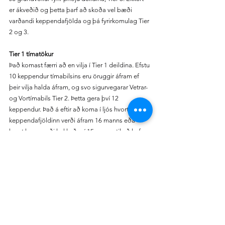
er ákveðið og þetta þarf að skoða vel bæði 
varðandi keppendafjölda og þá fyrirkomulag Tier 
2 og 3.
Tier 1 tímatökur
Það komast færri að en vilja í Tier 1 deildina. Efstu 
10 keppendur tímabilsins eru öruggir áfram ef 
þeir vilja halda áfram, og svo sigurvegarar Vetrar- 
og Vortímabils Tier 2. Þetta gera því 12 
keppendur. Það á eftir að koma í ljós hvort 
keppendafjöldinn verði áfram 16 manns eða 
hvort hann verði lækkaður í 15 manns til að hafa 
laust pláss fyrir aðila til að streyma/lýsa 
keppnunum. Ákvörðun um það verður tekin síðar 
og allar upplýsingar varðandi tímatökuna munu 
birtast í 
umræðuhópnum okkar á Facebook
, 
þannig endilega gangið í hann ef þið hafið hug á 
að keyra með okkur.
Keppnisdagatal og fyrirkomulag komandi 