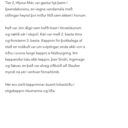
Tier 2, Hlynur Már, var gestur hjá þeim í 
lýsendaboxinu, en vegna vandamála með 
stillingar heyrist því miður lítið sem ekkert í honum.
Það var Jón Ægir sem hafði best í tímatökunum 
og nældi sér í ráspól. Kári var með 2. besta tíma 
og Þorsteinn 3. besta. Keppnin fór þokkalega af 
stað en nokkuð var um sviptingar, enda ekki von á 
öðru í svona langri keppni á Nürburgring. Þrír 
keppendur luku ekki keppni, þeir Sindri, Ingimagn 
og Sævar, en það var alveg viðbúið að Slaufan 
myndi ná sér í einhver fórnarlömb. 
Hér eru úrslit keppninnar ásamt lokastöðu í 
stigakeppni ökumanna og liða: