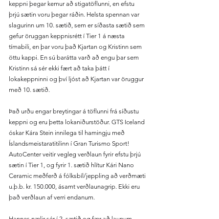
keppni þegar kemur að stigatöflunni, en efstu 
þrjú sætin voru þegar ráðin. Helsta spennan var 
slagurinn um 10. sætið, sem er síðasta sætið sem 
gefur öruggan keppnisrétt í Tier 1 á næsta 
tímabili, en þar voru það Kjartan og Kristinn sem 
öttu kappi. En sú barátta varð að engu þar sem 
Kristinn sá sér ekki fært að taka þátt í 
lokakeppninni og því ljóst að Kjartan var öruggur 
með 10. sætið.
Það urðu engar breytingar á töflunni frá síðustu 
keppni og eru þetta lokaniðurstöður. GTS Iceland 
óskar Kára Stein innilega til hamingju með 
Íslandsmeistaratitilinn í Gran Turismo Sport! 
AutoCenter veitir vegleg verðlaun fyrir efstu þrjú 
sætin í Tier 1, og fyrir 1. sætið hlítur Kári Nano 
Ceramic meðferð á fólksbíl/jeppling að verðmæti 
u.þ.b. kr. 150.000, ásamt verðlaunagrip. Ekki eru 
það verðlaun af verri endanum.
Hannes nælir sér í 2. sætið og fær að launum 