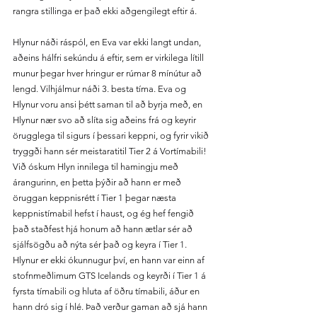
rangra stillinga er það ekki aðgengilegt eftir á.
Hlynur náði ráspól, en Eva var ekki langt undan, 
aðeins hálfri sekúndu á eftir, sem er virkilega lítill 
munur þegar hver hringur er rúmar 8 mínútur að 
lengd. Vilhjálmur náði 3. besta tíma. Eva og 
Hlynur voru ansi þétt saman til að byrja með, en 
Hlynur nær svo að slíta sig aðeins frá og keyrir 
örugglega til sigurs í þessari keppni, og fyrir vikið 
tryggði hann sér meistaratitil Tier 2 á Vortímabili! 
Við óskum Hlyn innilega til hamingju með 
árangurinn, en þetta þýðir að hann er með 
öruggan keppnisrétt í Tier 1 þegar næsta 
keppnistímabil hefst í haust, og ég hef fengið 
það staðfest hjá honum að hann ætlar sér að 
sjálfsögðu að nýta sér það og keyra í Tier 1. 
Hlynur er ekki ókunnugur því, en hann var einn af 
stofnmeðlimum GTS Icelands og keyrði í Tier 1 á 
fyrsta tímabili og hluta af öðru tímabili, áður en 
hann dró sig í hlé. Það verður gaman að sjá hann 