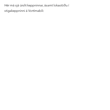
Hér má sjá úrslit keppninnar, ásamt lokastöðu í 
stigakeppninni á Vortímabili: