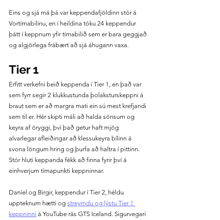
Eins og sjá má þá var keppendafjöldinn stór á 
Vortímabilinu, en í heildina tóku 24 keppendur 
þátt í keppnum yfir tímabilið sem er bara geggjað 
og algjörlega frábært að sjá áhugann vaxa.
Tier 1
Erfitt verkefni beið keppenda í Tier 1, en það var 
sem fyrr segir 2 klukkustunda þolaksturskeppni á 
braut sem er að margra mati ein sú mest krefjandi 
sem til er. Hér skipti máli að halda sönsum og 
keyra af öryggi, því það getur haft mjög 
alvarlegar afleiðingar að klessukeyra bílinn á 
svona löngum hring og þurfa að haltra í pittinn. 
Stór hluti keppanda fékk að finna fyrir því á 
einhverjum tímapunkti keppninnar. 
Daníel og Birgir, keppendur í Tier 2, héldu 
uppteknum hætti og 
streymdu og lýstu Tier 1 
keppninni
 á YouTube rás GTS Iceland. Sigurvegari 