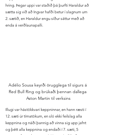
hring. Þegar uppi var staðið þá þurfti Haraldur að 
sætta sig við að Ingvar hafði betur í slagnum um 
2. sætið, en Haraldur engu síður sáttur með að 
enda á verðlaunapalli.
Adélio Sousa keyrði örugglega til sigurs á 
Red Bull Ring og brúkaði þennan dallega 
Aston Martin til verksins
Illugi var hástökkvari keppninnar, en hann ræsti í 
12. sæti úr tímatökum, en sló ekki feilslag alla 
keppnina og náði þannig að vinna sig upp jafnt 
og þétt alla keppnina og endaði í 7. sæti, 5 