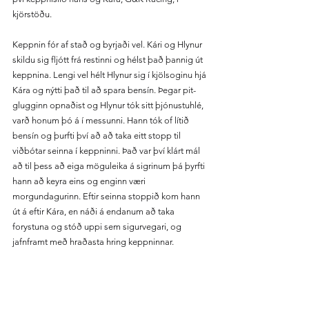
kjörstöðu.
Keppnin fór af stað og byrjaði vel. Kári og Hlynur 
skildu sig fljótt frá restinni og hélst það þannig út 
keppnina. Lengi vel hélt Hlynur sig í kjölsoginu hjá 
Kára og nýtti það til að spara bensín. Þegar pit-
glugginn opnaðist og Hlynur tók sitt þjónustuhlé, 
varð honum þó á í messunni. Hann tók of lítið 
bensín og þurfti því að að taka eitt stopp til 
viðbótar seinna í keppninni. Það var því klárt mál 
að til þess að eiga möguleika á sigrinum þá þyrfti 
hann að keyra eins og enginn væri 
morgundagurinn. Eftir seinna stoppið kom hann 
út á eftir Kára, en náði á endanum að taka 
forystuna og stóð uppi sem sigurvegari, og 
jafnframt með hraðasta hring keppninnar. 