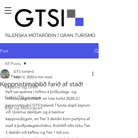
ÍSLENSKA MÓTARÖÐIN Í GRAN TURISMO
Post
All Posts
GTS Iceland
All Posts
Sep 12, 2020
6 min read
Keppnistímabilið farið af stað!
Keppnir og Úrslit
Það var spenna í loftinu á þriðjudags- og 
Fréttir/Tilkynningar
miðvikudagskvöldið, en loks hófst 2020-21 
keppnistímabil GTS Iceland. Í fyrsta skipti keyrum 
Bílar og Mótorsport
við í þremur deildum og á tveimur 
keppnisdögum, en Tier 3 deildin kom partýinu af 
stað á þriðjudagskvöldinu. Kvöldið eftir tóku Tier 
2 deildin við keflinu og Tier 1 tók svo 