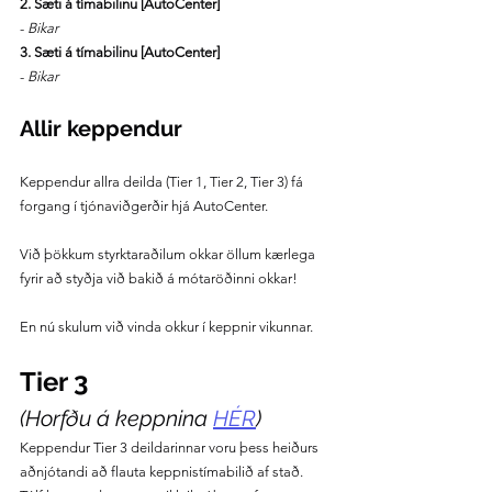
2. Sæti á tímabilinu [AutoCenter]
- 
Bikar
3. Sæti á tímabilinu [AutoCenter]
- 
Bikar
Allir keppendur
Keppendur allra deilda (Tier 1, Tier 2, Tier 3) fá 
forgang í tjónaviðgerðir hjá AutoCenter.
Við þökkum styrktaraðilum okkar öllum kærlega 
fyrir að styðja við bakið á mótaröðinni okkar!
En nú skulum við vinda okkur í keppnir vikunnar.
Tier 3
(Horfðu á keppnina 
HÉR
)
Keppendur Tier 3 deildarinnar voru þess heiðurs 
aðnjótandi að flauta keppnistímabilið af stað. 