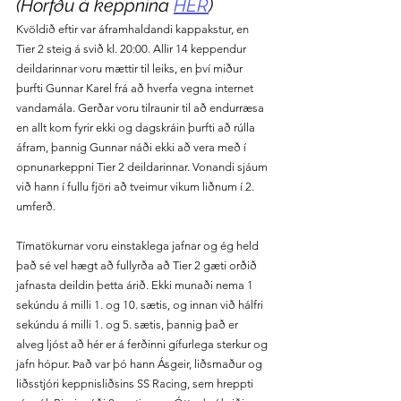
(Horfðu á keppnina 
HÉR
)
Kvöldið eftir var áframhaldandi kappakstur, en 
Tier 2 steig á svið kl. 20:00. Allir 14 keppendur 
deildarinnar voru mættir til leiks, en því miður 
þurfti Gunnar Karel frá að hverfa vegna internet 
vandamála. Gerðar voru tilraunir til að endurræsa 
en allt kom fyrir ekki og dagskráin þurfti að rúlla 
áfram, þannig Gunnar náði ekki að vera með í 
opnunarkeppni Tier 2 deildarinnar. Vonandi sjáum 
við hann í fullu fjöri að tveimur vikum liðnum í 2. 
umferð.
Tímatökurnar voru einstaklega jafnar og ég held 
það sé vel hægt að fullyrða að Tier 2 gæti orðið 
jafnasta deildin þetta árið. Ekki munaði nema 1 
sekúndu á milli 1. og 10. sætis, og innan við hálfri 
sekúndu á milli 1. og 5. sætis, þannig það er 
alveg ljóst að hér er á ferðinni gífurlega sterkur og 
jafn hópur. Það var þó hann Ásgeir, liðsmaður og 
liðsstjóri keppnisliðsins SS Racing, sem hreppti 