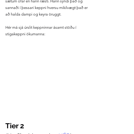
sætum ofar en hann ræsti. Hann sýndi það og 
sannaði í þessari keppni hversu mikilvægt það er 
að halda dampi og keyra öruggt.
Hér má sjá úrslit keppninnar ásamt stöðu í 
stigakeppni ökumanna:
Tier 2