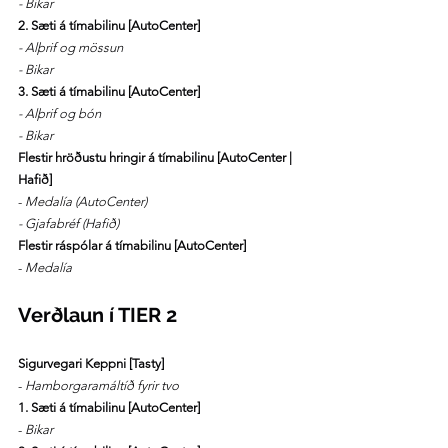
- Bikar
2. Sæti á tímabilinu [AutoCenter]
- Alþrif og mössun
- Bikar
3. Sæti á tímabilinu [AutoCenter]
- Alþrif og bón
- Bikar
Flestir hröðustu hringir á tímabilinu [AutoCenter | 
Hafið]
-
 Medalía (AutoCenter)
- Gjafabréf (Hafið)
Flestir ráspólar á tímabilinu [AutoCenter]
- 
Medalía
Verðlaun í TIER 2
Sigurvegari Keppni [Tasty]
- 
Hamborgaramáltíð fyrir tvo
1. Sæti á tímabilinu [AutoCenter]
- 
Bikar