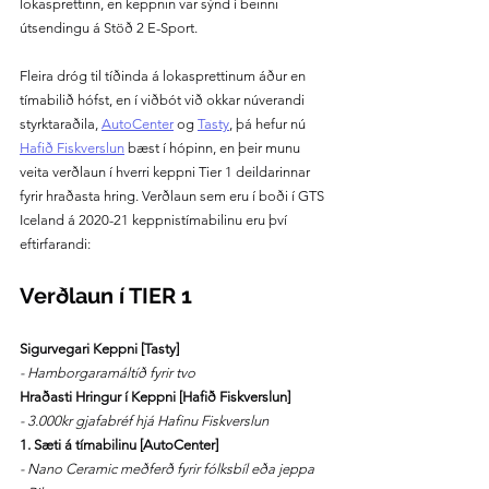
lokasprettinn, en keppnin var sýnd í beinni 
útsendingu á Stöð 2 E-Sport. 
Fleira dróg til tíðinda á lokasprettinum áður en 
tímabilið hófst, en í viðbót við okkar núverandi 
styrktaraðila, 
AutoCenter
 og 
Tasty
, þá hefur nú 
Hafið Fiskverslun
 bæst í hópinn, en þeir munu 
veita verðlaun í hverri keppni Tier 1 deildarinnar 
fyrir hraðasta hring. Verðlaun sem eru í boði í GTS 
Iceland á 2020-21 keppnistímabilinu eru því 
eftirfarandi:
Verðlaun í TIER 1
Sigurvegari Keppni [Tasty]
- Hamborgaramáltíð fyrir tvo
Hraðasti Hringur í Keppni [Hafið Fiskverslun]
- 3.000kr gjafabréf hjá Hafinu Fiskverslun
1. Sæti á tímabilinu [AutoCenter]
- Nano Ceramic meðferð fyrir fólksbíl eða jeppa