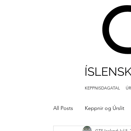
ÍSLENS
KEPPNISDAGATAL
ÚR
All Posts
Keppnir og Úrslit
GTS Iceland
Jul 5,