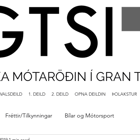
KA MÓTARÖÐIN Í GRAN 
VALSDEILD
1. DEILD
2. DEILD
OPNA DEILDIN
ÞOLAKSTUR
Fréttir/Tilkynningar
Bílar og Mótorsport
 2019
1 min read