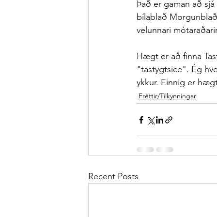
Það er gaman að sjá 
bílablað Morgunblaðsi
velunnari mótaraðarin
Hægt er að finna Tasty
"tastygtsice". Ég hve
ykkur. Einnig er hægt
Fréttir/Tilkynningar
Recent Posts