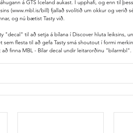
áhugann á GTS Iceland aukast. Í upphafi, og enn til þess
ns (www.mbl.is/bill) fjallað svolítið um okkur og verið s
nar, og nú bætist Tasty við.
 "decal" til að setja á bílana í Discover hluta leiksins, un
t sem flesta til að gefa Tasty smá shoutout í formi merkin
 að finna MBL - Bílar decal undir leitarorðinu "bilarmbl".