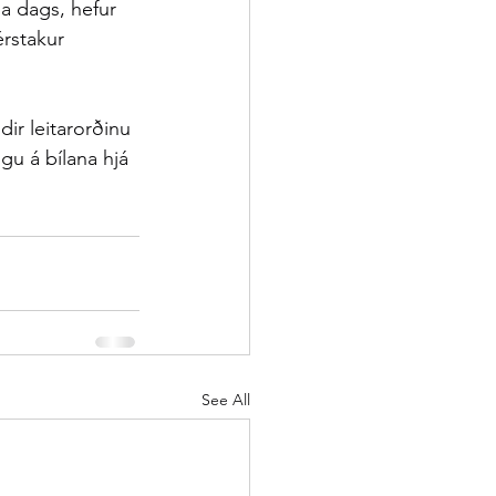
a dags, hefur 
érstakur 
dir leitarorðinu 
gu á bílana hjá 
See All