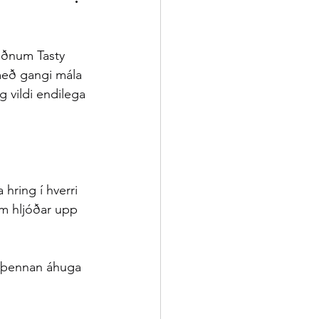
aðnum Tasty 
 með gangi mála 
 vildi endilega 
hring í hverri 
em hljóðar upp 
i þennan áhuga 