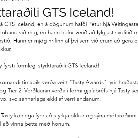
taraðili GTS Iceland!
hjá GTS Iceland, en á dögunum hafði Pétur hjá Veitingast
amband við mig, en hann hefur verið að fylgjast svolítið
stið. Hann er mjög hrifinn af því sem við erum að gera og
kkur.
 fyrsti formlegi styrktaraðili GTS Iceland! 
mandi tímabils verða veitt "Tasty Awards" fyrir hraðasta 
og Tier 2. Verðlaunin verða í formi gjafabréfs hjá Tasty s
 tvo, svo sannarlega ekki af verri endanum.
g Tasty kærlega fyrir að styrkja okkur og sýna mótaröðinn
il að vinna þetta með honum.