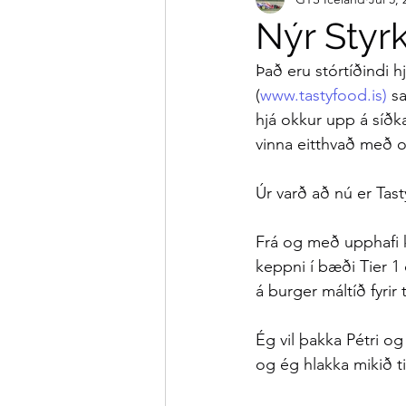
Nýr Styrk
Það eru stórtíðindi 
(
www.tastyfood.is
)
 s
hjá okkur upp á síðka
vinna eitthvað með o
Úr varð að nú er Tasty
Frá og með upphafi ko
keppni í bæði Tier 1 
á burger máltíð fyrir
Ég vil þakka Pétri o
og ég hlakka mikið t