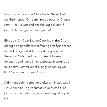
Eins og sjá má eru það Eva María, Sævar Helgi 
og Guðmundur Orri sem hreppa þessi þrjú lausu 
sæti í Tier 1 á komandi tímabili og óskum við 
þeim til hamingju með árangurinn!
Eins og sjá má var Eva með nokkra yfirburði, en 
að eigin sögn hafði hún æft mjög stíft fyrir þessar 
tímatökur og það skilaði sér klárlega í kvöld. 
Sævar og Guðmundur voru nánast á sama 
tímanum, ekki nema 3 hundruðustu úr sekúndu á 
milli þeirra. Dimmi var ekki langt undan og var 
0.339 sekúndur frá því að ná inn.
Á fimmtudaginn verða tímatökur um 9 laus sæti í 
Tier 2 deildinni, og vonumst við auðvitað til að 
þeir sem ekki náðu í gegn hér komi og láti reyna 
þar.