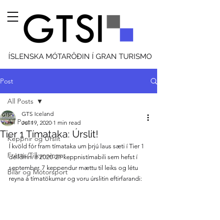
ÍSLENSKA MÓTARÖÐIN Í GRAN TURISMO
Post
All Posts
GTS Iceland
All Posts
Jul 19, 2020
1 min read
Tier 1 Tímataka: Úrslit!
Keppnir og Úrslit
Í kvöld fór fram tímataka um þrjú laus sæti í Tier 1 
Fréttir/Tilkynningar
deildinni á 2020-21 keppnistímabili sem hefst í 
september. 7 keppendur mættu til leiks og létu 
Bílar og Mótorsport
reyna á tímatökurnar og voru úrslitin eftirfarandi: