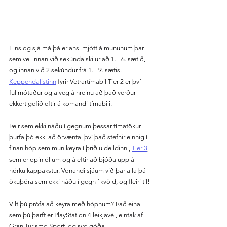
Eins og sjá má þá er ansi mjótt á mununum þar 
sem vel innan við sekúnda skilur að 1. - 6. sætið, 
og innan við 2 sekúndur frá 1. - 9. sætis. 
Keppendalistinn
 fyrir Vetrartímabil Tier 2 er því 
fullmótaður og alveg á hreinu að það verður 
ekkert gefið eftir á komandi tímabili.
Þeir sem ekki náðu í gegnum þessar tímatökur 
þurfa þó ekki að örvænta, því það stefnir einnig í 
fínan hóp sem mun keyra í þriðju deildinni, 
Tier 3
,  
sem er opin öllum og á eftir að bjóða upp á 
hörku kappakstur. Vonandi sjáum við þar alla þá 
ökuþóra sem ekki náðu í gegn í kvöld, og fleiri til!
Vilt þú prófa að keyra með hópnum? Það eina 
sem þú þarft er PlayStation 4 leikjavél, eintak af 
Gran Turismo Sport, og svo góða 