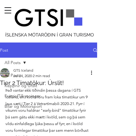
ÍSLENSKA MÓTARÖÐIN Í GRAN TURISMO
Post
All Posts
GTS Iceland
All Posts
Jul 24, 2020
2 min read
Tier 2 Tímatökur: Úrslit!
Keppnir og Úrslit
Það vantar ekki tíðindin þessa dagana í GTS 
Fréttir/Tilkynningar
Iceland, en í kvöld fóru fram loka tímatökur um 9 
laus sæti í Tier 2 á Vetrartímabili 2020-21. Fyrr í 
Bílar og Mótorsport
vikunni voru haldnar "early-bird" tímatökur fyrir 
þá sem gátu ekki mætt í kvöld, sem og þá sem 
vildu einfaldlega ljúka þessu af fyrr, en í kvöld 
voru formlegar tímatökur þar sem menn börðust 