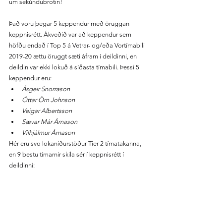
um sekúndubrotin!
Það voru þegar 5 keppendur með öruggan 
keppnisrétt. Ákveðið var að keppendur sem 
höfðu endað í Top 5 á Vetrar- og/eða Vortímabili 
2019-20 ættu öruggt sæti áfram í deildinni, en 
deildin var ekki lokuð á síðasta tímabili. Þessi 5 
keppendur eru:
Ásgeir Snorrason
Óttar Örn Johnson
Veigar Albertsson
Sævar Már Árnason
Vilhjálmur Árnason
Hér eru svo lokaniðurstöður Tier 2 tímatakanna, 
en 9 bestu tímarnir skila sér í keppnisrétt í 
deildinni: