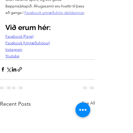
(keppnis)skapið. Áhugasamir eru hvattir til þess 
að ganga í 
Facebook umræðuhóp deildarinnar
.
Við erum hér:
Facebook (Page)
Facebook (Umræðuhópur)
Instagram
Youtube
See All
Recent Posts