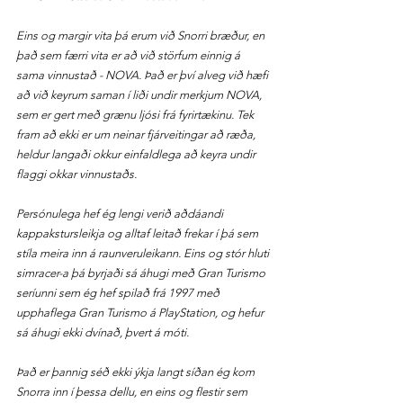
Eins og margir vita þá erum við Snorri bræður, en 
það sem færri vita er að við störfum einnig á 
sama vinnustað - NOVA. Það er því alveg við hæfi 
að við keyrum saman í liði undir merkjum NOVA, 
sem er gert með grænu ljósi frá fyrirtækinu. Tek 
fram að ekki er um neinar fjárveitingar að ræða, 
heldur langaði okkur einfaldlega að keyra undir 
flaggi okkar vinnustaðs.
Persónulega hef ég lengi verið aðdáandi 
kappakstursleikja og alltaf leitað frekar í þá sem 
stíla meira inn á raunveruleikann. Eins og stór hluti 
simracer-a þá byrjaði sá áhugi með Gran Turismo 
seríunni sem ég hef spilað frá 1997 með 
upphaflega Gran Turismo á PlayStation, og hefur 
sá áhugi ekki dvínað, þvert á móti.
Það er þannig séð ekki ýkja langt síðan ég kom 
Snorra inn í þessa dellu, en eins og flestir sem 