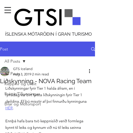
ÍSLENSKA MÓTARÖÐIN Í GRAN TURISMO
Post
All Posts
GTS Iceland
All Posts
Aug 3, 2019
2 min read
Liðskynning - NOVA Racing Team
Keppnir og Úrslit
Liðskynningar fyrir Tier 1 halda áfram, en í 
Fréttir/Tilkynningar
fyrradag var birt fyrsta liðskynningin fyrir Tier 1 
deildina. Ef þú misstir af því finnurðu kynninguna 
Bílar og Mótorsport
HÉR
.
Ennþá hafa bara tvö keppnislið verið formlega 
kynnt til leiks og kynnum við nú til leiks seinna 