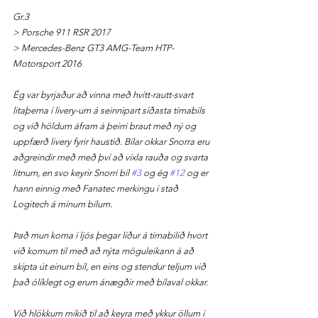
Gr.3
> Porsche 911 RSR 2017
> Mercedes-Benz GT3 AMG-Team HTP-
Motorsport 2016
Ég var byrjaður að vinna með hvítt-rautt-svart 
litaþema í livery-um á seinnipart síðasta tímabils 
og við höldum áfram á þeirri braut með ný og 
uppfærð livery fyrir haustið. Bílar okkar Snorra eru 
aðgreindir með með því að víxla rauða og svarta 
litnum, en svo keyrir Snorri bíl 
#3
 og ég 
#12
 og er 
hann einnig með Fanatec merkingu í stað 
Logitech á mínum bílum.
Það mun koma í ljós þegar líður á tímabilið hvort 
við komum til með að nýta möguleikann á að 
skipta út einum bíl, en eins og stendur teljum við 
það ólíklegt og erum ánægðir með bílaval okkar.
Við hlökkum mikið til að keyra með ykkur öllum í 