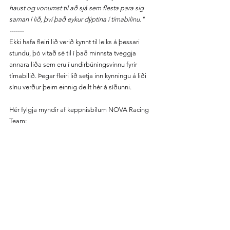
haust og vonumst til að sjá sem flesta para sig 
saman í lið, því það eykur dýptina í tímabilinu."
-------
Ekki hafa fleiri lið verið kynnt til leiks á þessari 
stundu, þó vitað sé til í það minnsta tveggja 
annara liða sem eru í undirbúningsvinnu fyrir 
tímabilið. Þegar fleiri lið setja inn kynningu á liði 
sínu verður þeim einnig deilt hér á síðunni.
Hér fylgja myndir af keppnisbílum NOVA Racing 
Team: