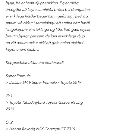
byrja, þá er hann djúpt sokkinn. Ég er mjög 
ánægður að keyra samhliða brósa því drengurinn 
er virkilega hraður þegar hann gefur sig í það og 
ætlum við okkur í sameiningu að stefna hátt bæði 
í stigakeppni einstaklinga og liða. Það gæti reynst 
þrautin þyngri þar sem deildin er virkilega djúp, 
en við ætlum okkur ekki að gefa neinn afslátt í 
keppnunum nítján ;)
Keppnisbílar okkar eru eftirfarandi:
Super Formula
> Dallara SF19 Super Formula / Toyota 2019
Gr.1
> Toyota TS050 Hybrid Toyota Gazoo Racing 
2016
Gr.2
> Honda Raybrig NSX Concept-GT 2016