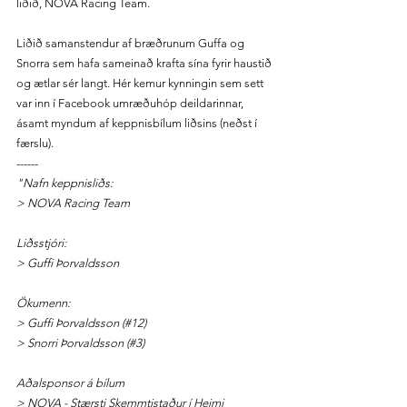
liðið, NOVA Racing Team.
Liðið samanstendur af bræðrunum Guffa og 
Snorra sem hafa sameinað krafta sína fyrir haustið 
og ætlar sér langt. Hér kemur kynningin sem sett 
var inn í Facebook umræðuhóp deildarinnar, 
ásamt myndum af keppnisbílum liðsins (neðst í 
færslu).
------
"Nafn keppnisliðs:
> NOVA Racing Team
Liðsstjóri: 
> Guffi Þorvaldsson
Ökumenn:
> Guffi Þorvaldsson (#12)
> Snorri Þorvaldsson (#3)
Aðalsponsor á bílum
> NOVA - Stærsti Skemmtistaður í Heimi