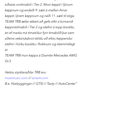
síðasta vortímabili í Tier 2. Mosi keppti í fjórum 
keppnum og endaði 9. sæti á meðan Arnar 
keppti í þrem keppnum og náði 11. sæti til stiga.
TEAM TRB ætlar ekkert að gefa eftir á komandi 
keppnistímabili í Tier 2 og stefnir á topp baráttu, 
en ef marka má tímatökur fyrir tímabilið þar sem 
aðeins sekúndubrot skildu að efstu keppendur 
stefnir í hörku baráttu í flokknum og skemmtilegt 
ár.
TEAM TRB mun keppa á Daimler Mercedes AMG 
Gr.3.
Helstu styrktaraðilar TRB eru:
mosimusic.com
 // 
arnartr.com
B.e. Húsbyggingar // GTSI // Tasty // AutoCenter"