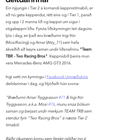
Ein nýjungin í Tier 2 á komandi keppnistímabili, er 
að nú geta keppendur, rétt eins og í Tier 1, parað 
sig upp í 2 manna lið og keppst um sigur í 
stigakeppni liða. Fyrsta liðskynningin leit dagsins 
ljós í dag, en það eru bræðurnir Ingi Þór 
(MosiRacing) og Arnar (Atry_71) sem hafa 
ákveðið að keyra saman undir liðsnafninu 
"Team 
TBR - Two Racing Bros"
. Keppnisbíll þeirra mun 
vera Mercedes-Benz AMG GT3 2016.
Ingi setti inn kynningu í 
Facebook Umræðuhóp
deildarinnar í dag, og hljóðaði hún svona:
"Bræðurnir Arnar Tryggvason 
#71
 & Ingi Þór 
Tryggvason, a.k.a. Mosi 
#76
, munu snúa bökum 
saman og berjast undir merkjum TEAM TRB sem 
stendur fyrir “Two Racing Bros” á næsta Tier 2 
tímabili.
Báðir ökumenn komu sem ferskir nýliðar inn á 