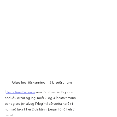
Glæsileg liðskynning hjá bræðrunum
Í 
Tier 2 tímatökunum
 sem fóru fram á dögunum 
enduðu Arnar og Ingi með 2. og 3. besta tímann 
þar og eru því alveg líklegir til að verða harðir í 
horn að taka í Tier 2 deildinni þegar fjörið hefst í 
haust.