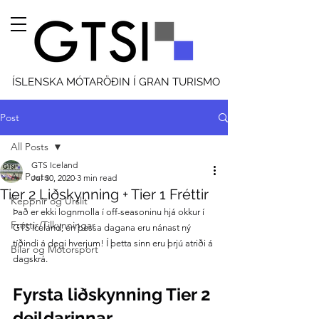
ÍSLENSKA MÓTARÖÐIN Í GRAN TURISMO
Post
All Posts
GTS Iceland
All Posts
Jul 30, 2020
3 min read
Tier 2 Liðskynning + Tier 1 Fréttir
Keppnir og Úrslit
Það er ekki lognmolla í off-seasoninu hjá okkur í 
Fréttir/Tilkynningar
GTS Iceland, en þessa dagana eru nánast ný 
tíðindi á degi hverjum! Í þetta sinn eru þrjú atriði á 
Bílar og Mótorsport
dagskrá.
Fyrsta liðskynning Tier 2 
deildarinnar