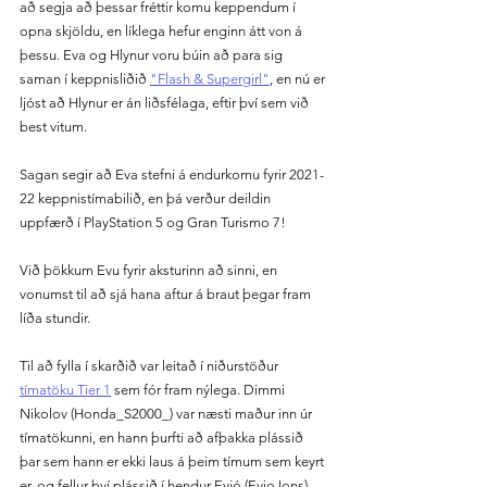
að segja að þessar fréttir komu keppendum í 
opna skjöldu, en líklega hefur enginn átt von á 
þessu. Eva og Hlynur voru búin að para sig 
saman í keppnisliðið 
"Flash & Supergirl"
, en nú er 
ljóst að Hlynur er án liðsfélaga, eftir því sem við 
best vitum.
Sagan segir að Eva stefni á endurkomu fyrir 2021-
22 keppnistímabilið, en þá verður deildin 
uppfærð í PlayStation 5 og Gran Turismo 7!
Við þökkum Evu fyrir aksturinn að sinni, en 
vonumst til að sjá hana aftur á braut þegar fram 
líða stundir.
Til að fylla í skarðið var leitað í niðurstöður 
tímatöku Tier 1
 sem fór fram nýlega. Dimmi 
Nikolov (Honda_S2000_) var næsti maður inn úr 
tímatökunni, en hann þurfti að afþakka plássið 
þar sem hann er ekki laus á þeim tímum sem keyrt 
er, og fellur því plássið í hendur Eyjó (EyjoJons). 