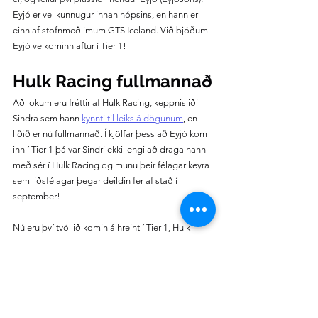
Eyjó er vel kunnugur innan hópsins, en hann er 
einn af stofnmeðlimum GTS Iceland. Við bjóðum 
Eyjó velkominn aftur í Tier 1!
Hulk Racing fullmannað
Að lokum eru fréttir af Hulk Racing, keppnisliði 
Sindra sem hann 
kynnti til leiks á dögunum
, en 
liðið er nú fullmannað. Í kjölfar þess að Eyjó kom 
inn í Tier 1 þá var Sindri ekki lengi að draga hann 
með sér í Hulk Racing og munu þeir félagar keyra 
sem liðsfélagar þegar deildin fer af stað í 
september!
Nú eru því tvö lið komin á hreint í Tier 1, Hulk 
Racing og Toyota Gazoo Racing Iceland og við 
bíðum spennt eftir að frétta af fleiri keppnisliðum.
Við munum færa ykkur áframhaldandi fréttir af því 
eftir því sem þær berast, þannig endilega fylgist 