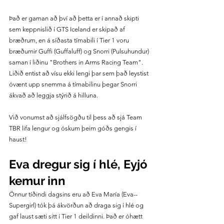
Það er gaman að því að þetta er í annað skipti 
sem keppnislið í GTS Iceland er skipað af 
bræðrum, en á síðasta tímabili í Tier 1 voru 
bræðurnir Guffi (Guffaluff) og Snorri (Pulsuhundur) 
saman í liðinu "Brothers in Arms Racing Team". 
Liðið entist að vísu ekki lengi þar sem það leystist 
óvænt upp snemma á tímabilinu þegar Snorri 
ákvað að leggja stýrið á hilluna. 
Við vonumst að sjálfsögðu til þess að sjá Team 
TBR lifa lengur og óskum þeim góðs gengis í 
haust!
Eva dregur sig í hlé, Eyjó 
kemur inn
Önnur tíðindi dagsins eru að Eva María (Eva--
Supergirl) tók þá ákvörðun að draga sig í hlé og 
gaf laust sæti sitt í Tier 1 deildinni. Það er óhætt 